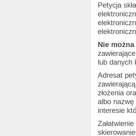
Petycja sk
elektronicz
elektronicz
elektronicz
Nie można 
zawierające
lub danych 
Adresat pet
zawierającą
złożenia or
albo nazwę 
interesie kt
Załatwienie
skierowani