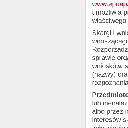
www.epuap.
umożliwia p
właściwego 
Skargi i wn
wnoszącego 
Rozporządze
sprawie org
wniosków, s
(nazwy) ora
rozpoznania
Przedmiot
lub nienale
albo przez 
interesów s
załatwianie