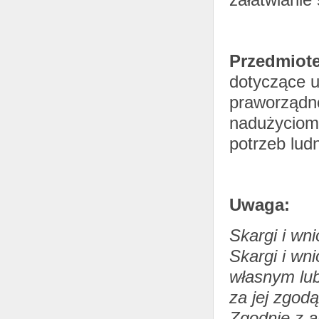
Przedmiot
dotyczące u
praworządno
nadużyciom,
potrzeb lud
Uwaga:
Skargi i wn
Skargi i wn
własnym lub
za jej zgodą
Zgodnie z a