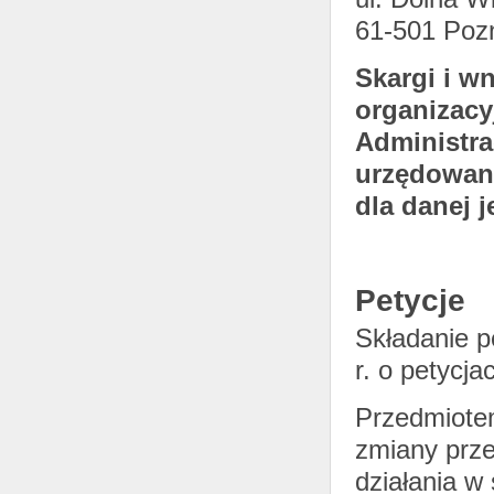
61-501 Poz
Skargi i w
organizacy
Administra
urzędowani
dla danej j
Petycje
Składanie pe
r. o petycja
Przedmiotem
zmiany prze
działania w