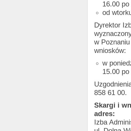
16.00 po
od wtork
Dyrektor Iz
wyznaczony 
w Poznaniu 
wniosków:
w ponied
15.00 po
Uzgodnienia
858 61 00.
Skargi i w
adres:
Izba Admini
ul. Dolna W