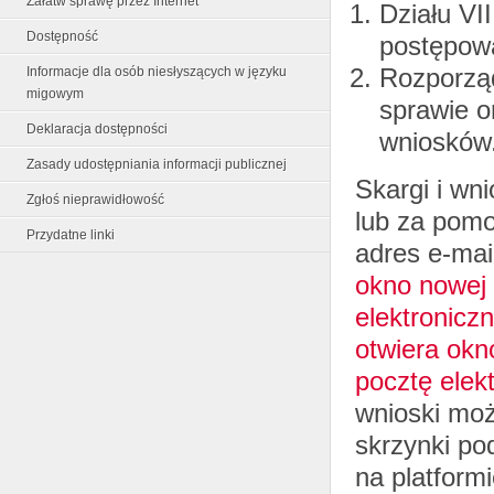
Załatw sprawę przez Internet
Działu VI
Dostępność
postępowa
Rozporząd
Informacje dla osób niesłyszących w języku
migowym
sprawie o
Deklaracja dostępności
wniosków
Zasady udostępniania informacji publicznej
Skargi i wn
Zgłoś nieprawidłowość
lub za pomo
Przydatne linki
adres e-mai
okno nowej
elektroniczn
otwiera ok
pocztę elek
wnioski moż
skrzynki po
na platform