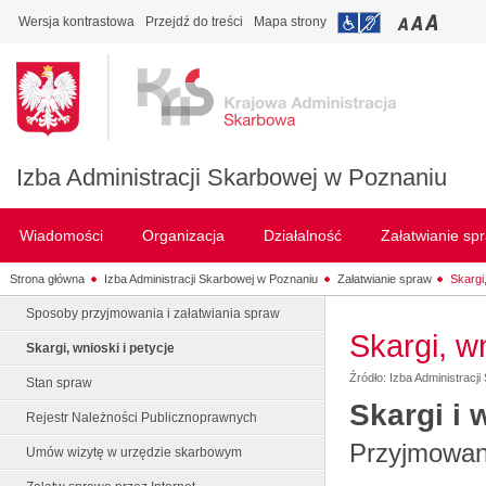
Wersja kontrastowa
Przejdź do treści
Mapa strony
Izba Administracji Skarbowej w Poznaniu
Wiadomości
Organizacja
Działalność
Załatwianie sp
Strona główna
Izba Administracji Skarbowej w Poznaniu
Załatwianie spraw
Skargi,
Sposoby przyjmowania i załatwiania spraw
Skargi, wn
Skargi, wnioski i petycje
Źródło: Izba Administracj
Stan spraw
Skargi i 
Rejestr Należności Publicznoprawnych
Przyjmowani
Umów wizytę w urzędzie skarbowym