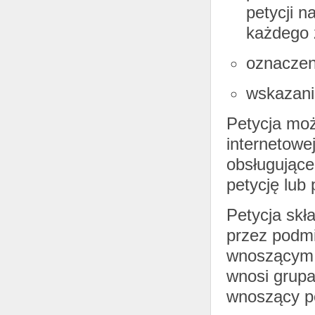
petycji n
każdego 
oznaczeni
wskazanie
Petycja moż
internetowe
obsługując
petycję lub
Petycja skł
przez podmi
wnoszącym p
wnosi grupa
wnoszący pe