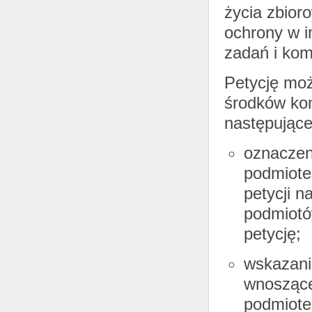
życia zbior
ochrony w i
zadań i kom
Petycję moż
środków kom
następujące
oznaczen
podmiote
petycji 
podmiotó
petycję;
wskazani
wnoszące
podmiote