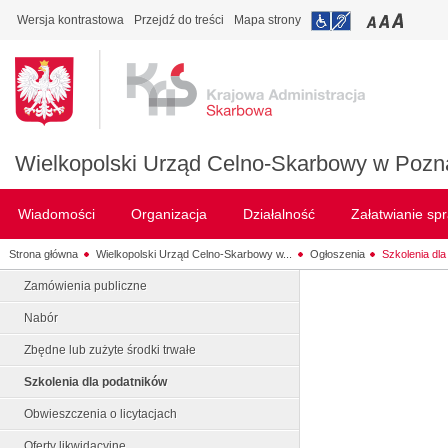
Wersja kontrastowa
Przejdź do treści
Mapa strony
Wielkopolski Urząd Celno-Skarbowy w Pozn
Wiadomości
Organizacja
Działalność
Załatwianie sp
Strona główna
Wielkopolski Urząd Celno-Skarbowy w...
Ogłoszenia
Szkolenia dl
Zamówienia publiczne
Nabór
Zbędne lub zużyte środki trwałe
Szkolenia dla podatników
Obwieszczenia o licytacjach
Oferty likwidacyjne