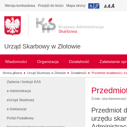
Wersja kontrastowa
Przejdź do treści
Mapa strony
Urząd Skarbowy w Złotowie
Wiadomości
Organizacja
Działalność
Załatwianie sp
Strona główna
Urząd Skarbowy w Złotowie
Działalność
Przedmiot działalności, 
Zadania i funkcje KAS
Przedmiot
e-Administracja
Źródło: Izba Administracj
eUrząd Skarbowy
Przedmiot d
e-Deklaracje
urzędu skar
Portal Podatkowy
Administracj