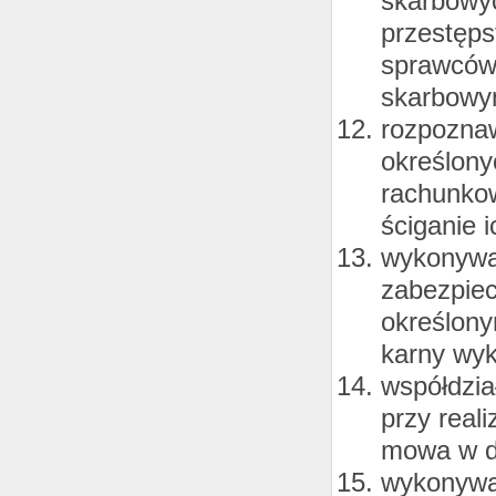
skarbowyc
przestęps
sprawców
skarbowy
rozpoznaw
określony
rachunkow
ściganie 
wykonywan
zabezpiec
określony
karny wy
współdzia
przy real
mowa w dz
wykonywa