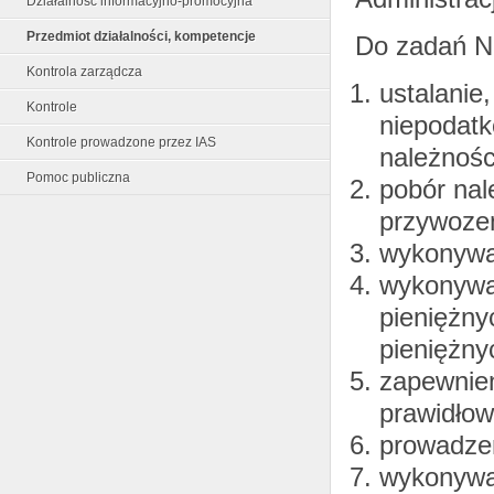
Działalność informacyjno-promocyjna
Przedmiot działalności, kompetencje
Do zadań N
Kontrola zarządcza
ustalanie,
Kontrole
niepodatk
Kontrole prowadzone przez IAS
należnośc
Pomoc publiczna
pobór nal
przywoze
wykonywan
wykonywan
pieniężny
pieniężny
zapewnien
prawidło
prowadzen
wykonywan