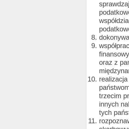
sprawdzaj
podatkowe
współdzia
podatkowe
dokonywa
współprac
finansowy
oraz z pa
międzyna
realizacj
państwom 
trzecim p
innych na
tych pańs
rozpoznaw