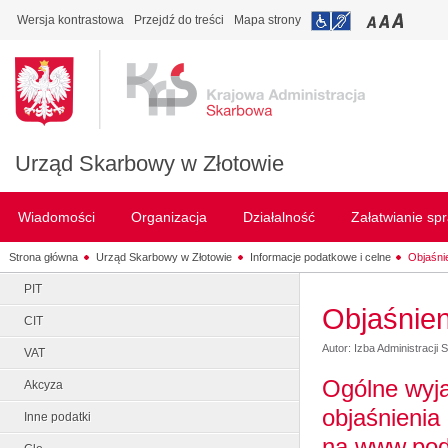
Wersja kontrastowa
Przejdź do treści
Mapa strony
Urząd Skarbowy w Złotowie
Wiadomości
Organizacja
Działalność
Załatwianie sp
Strona główna
Urząd Skarbowy w Złotowie
Informacje podatkowe i celne
Objaśni
PIT
Objaśnie
CIT
Autor: Izba Administracji
VAT
Ogólne wyj
Akcyza
objaśnieni
Inne podatki
na www.poda