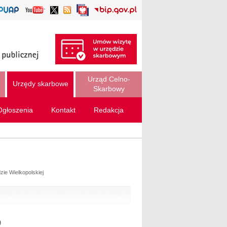
Urząd Celno-
Urzędy skarbowe
Skarbowy
Ogłoszenia
Kontakt
Redakcja
ie Wielkopolskiej
)