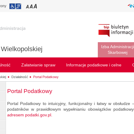
rony
Izba Administracji
Wielkopolskiej
Skarbowej
alność
Załatwianie spraw
Informacje podatkowe i celne
kiej
Działalność
Portal Podatkowy
Portal Podatkowy
Portal Podatkowy to intuicyjny, funkcjonalny i łatwy w obsłudze 
podatników w prawidłowym wypełnianiu obowiązków podatkow
adresem podatki.gov.pl.