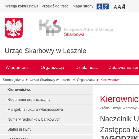
Wersja kontrastowa
Przejdź do treści
Mapa strony
Urząd Skarbowy w Lesznie
Wiadomości
Organizacja
Działalność
Załatwianie sp
Strona główna
Urząd Skarbowy w Lesznie
Organizacja
Kierownictwo
Kierownictwo
Kierowni
Regulamin organizacyjny
Źródło: Urząd Skarbowy 
Majątek i struktura własnościowa
Naczelnik 
Numery rachunków bankowych
Zastępca N
Status prawny
JAGODZIK