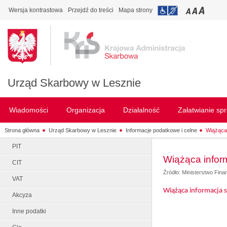
Wersja kontrastowa
Przejdź do treści
Mapa strony
Urząd Skarbowy w Lesznie
Wiadomości
Organizacja
Działalność
Załatwianie sp
Strona główna
Urząd Skarbowy w Lesznie
Informacje podatkowe i celne
Wiążąca
PIT
Wiążąca infor
CIT
Źródło: Ministerstwo Fin
VAT
Wiążąca informacja 
Akcyza
Inne podatki