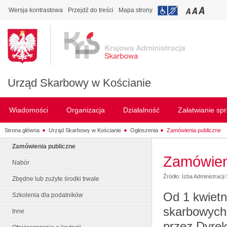
Wersja kontrastowa
Przejdź do treści
Mapa strony
Urząd Skarbowy w Kościanie
Wiadomości
Organizacja
Działalność
Załatwianie sp
Strona główna
Urząd Skarbowy w Kościanie
Ogłoszenia
Zamówienia publiczne
Zamówienia publiczne
Zamówien
Nabór
Źródło: Izba Administracj
Zbędne lub zużyte środki trwałe
Od 1 kwietn
Szkolenia dla podatników
skarbowych
Inne
przez Dyrek