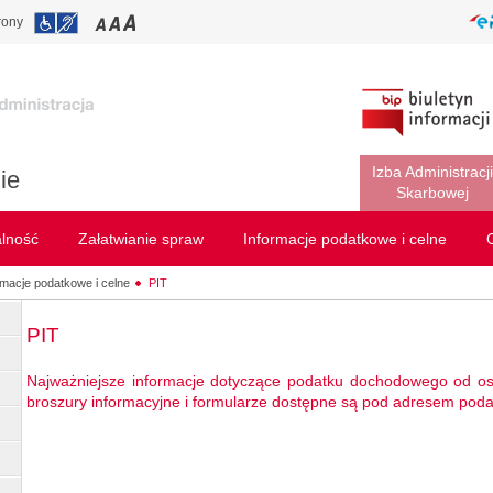
rony
Izba Administracji
ie
Skarbowej
alność
Załatwianie spraw
Informacje podatkowe i celne
rmacje podatkowe i celne
PIT
PIT
Najważniejsze informacje dotyczące podatku dochodowego od osó
broszury informacyjne i formularze dostępne są pod adresem podat