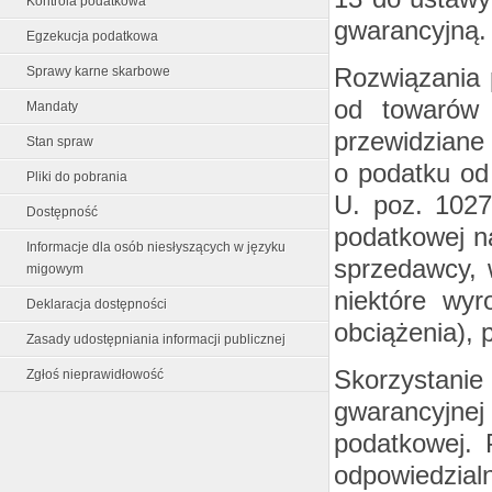
Kontrola podatkowa
gwarancyjną.
Egzekucja podatkowa
Rozwiązania 
Sprawy karne skarbowe
od towarów 
Mandaty
przewidziane 
Stan spraw
o podatku od
Pliki do pobrania
U. poz. 1027
Dostępność
podatkowej n
Informacje dla osób niesłyszących w języku
sprzedawcy, 
migowym
niektóre wy
Deklaracja dostępności
obciążenia), p
Zasady udostępniania informacji publicznej
Skorzystani
Zgłoś nieprawidłowość
gwarancyjne
podatkowej. 
odpowiedzial