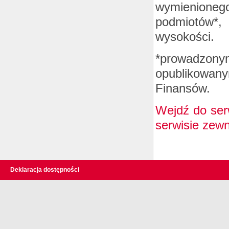
wymienioneg
podmiotów*, 
wysokości.
*prowadzonym
opublikowany
Finansów.
Wejdź do ser
serwisie zew
Deklaracja dostępności