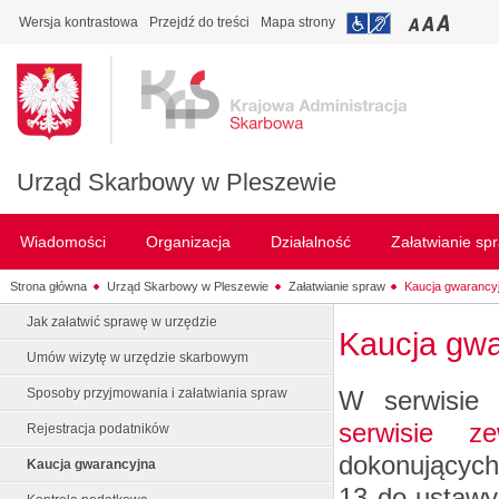
Wersja kontrastowa
Przejdź do treści
Mapa strony
Urząd Skarbowy w Pleszewie
Wiadomości
Organizacja
Działalność
Załatwianie sp
Strona główna
Urząd Skarbowy w Pleszewie
Załatwianie spraw
Kaucja gwarancy
Jak załatwić sprawę w urzędzie
Kaucja gwa
Umów wizytę w urzędzie skarbowym
W serwisie
Sposoby przyjmowania i załatwiania spraw
serwisie ze
Rejestracja podatników
dokonujących
Kaucja gwarancyjna
13 do ustawy 