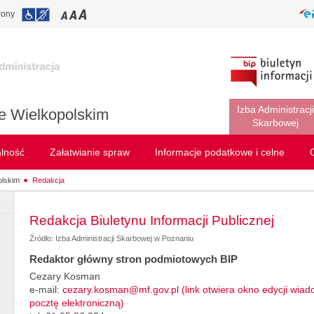
rony
Izba Administracji
e Wielkopolskim
Skarbowej
alność
Załatwianie spraw
Informacje podatkowe i celne
olskim
Redakcja
Redakcja Biuletynu Informacji Publicznej
Źródło: Izba Administracji Skarbowej w Poznaniu
Redaktor główny stron podmiotowych BIP
Cezary Kosman
e-mail:
cezary.kosman@mf.gov.pl (link otwiera okno edycji wia
pocztę elektroniczną)