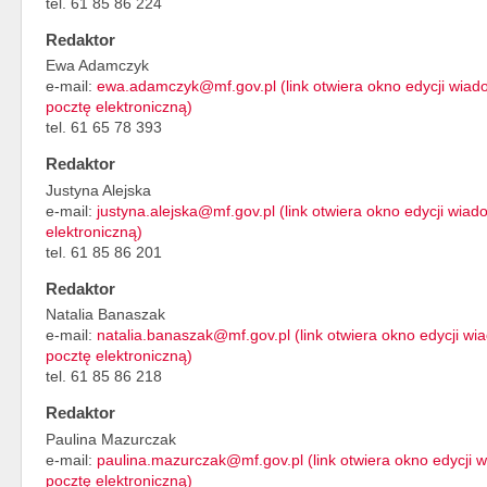
tel. 61 85 86 224
Redaktor
Ewa Adamczyk
e-mail:
ewa.adamczyk@mf.gov.pl (link otwiera okno edycji wia
pocztę elektroniczną)
tel. 61 65 78 393
Redaktor
Justyna Alejska
e-mail:
justyna.alejska@mf.gov.pl (link otwiera okno edycji wi
elektroniczną)
tel. 61 85 86 201
Redaktor
Natalia Banaszak
e-mail:
natalia.banaszak@mf.gov.pl (link otwiera okno edycji w
pocztę elektroniczną)
tel. 61 85 86 218
Redaktor
Paulina Mazurczak
e-mail:
paulina.mazurczak@mf.gov.pl (link otwiera okno edycji
pocztę elektroniczną)