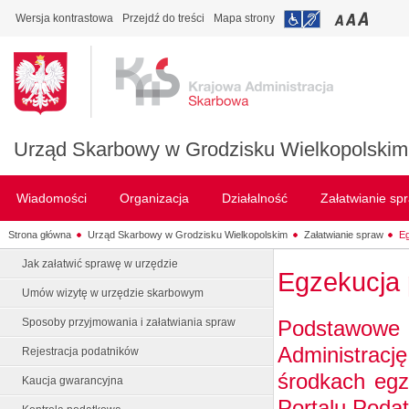
Wersja kontrastowa
Przejdź do treści
Mapa strony
Urząd Skarbowy w Grodzisku Wielkopolskim
Wiadomości
Organizacja
Działalność
Załatwianie sp
Strona główna
Urząd Skarbowy w Grodzisku Wielkopolskim
Załatwianie spraw
E
Jak załatwić sprawę w urzędzie
Egzekucja
Umów wizytę w urzędzie skarbowym
Podstawowe i
Sposoby przyjmowania i załatwiania spraw
Administrac
Rejestracja podatników
środkach egz
Kaucja gwarancyjna
Portalu Poda