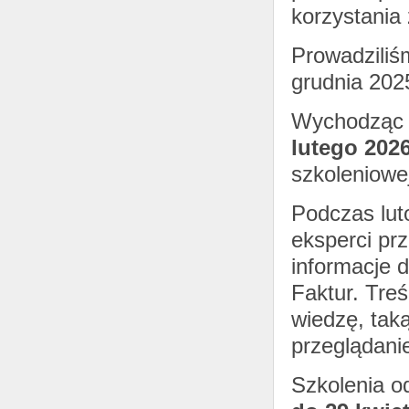
korzystania
Prowadziliś
grudnia 2025
Wychodząc 
lutego 2026
szkoleniowe
Podczas lut
eksperci pr
informacje 
Faktur. Tre
wiedzę, taką
przeglądani
Szkolenia o