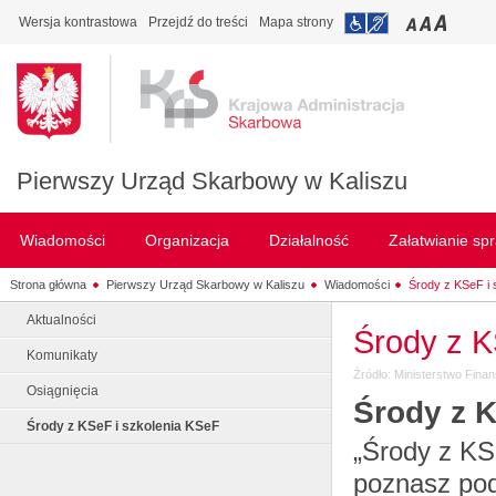
Wersja kontrastowa
Przejdź do treści
Mapa strony
Pierwszy Urząd Skarbowy w Kaliszu
Wiadomości
Organizacja
Działalność
Załatwianie sp
Strona główna
Pierwszy Urząd Skarbowy w Kaliszu
Wiadomości
Środy z KSeF i 
Aktualności
Środy z K
Komunikaty
Źródło: Ministerstwo Fina
Osiągnięcia
Środy z 
Środy z KSeF i szkolenia KSeF
„Środy z KS
poznasz pod