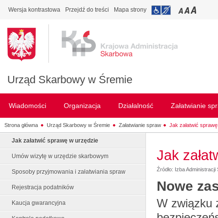
Wersja kontrastowa
Przejdź do treści
Mapa strony
Urząd Skarbowy w Śremie
Wiadomości
Organizacja
Działalność
Załatwianie sp
Strona główna
Urząd Skarbowy w Śremie
Załatwianie spraw
Jak załatwić sprawę
Jak załatwić sprawę w urzędzie
Jak załat
Umów wizytę w urzędzie skarbowym
Źródło: Izba Administracj
Sposoby przyjmowania i załatwiania spraw
Nowe zas
Rejestracja podatników
W związku 
Kaucja gwarancyjna
bezpieczeń