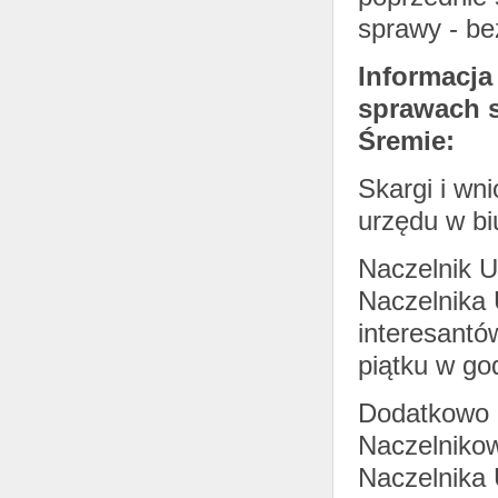
sprawy - be
Informacja
sprawach 
Śremie:
Skargi i wn
urzędu w b
Naczelnik 
Naczelnika
interesantó
piątku w go
Dodatkowo m
Naczelniko
Naczelnika