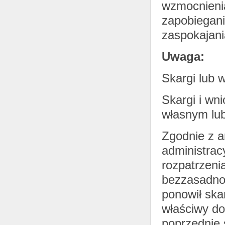
wzmocnienia
zapobiegani
zaspokajani
Uwaga:
Skargi lub 
Skargi i wn
własnym lub
Zgodnie z a
administrac
rozpatrzeni
bezzasadno
ponowił ska
właściwy do
poprzednie 