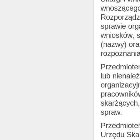
wnoszącego 
Rozporządze
sprawie org
wniosków, s
(nazwy) ora
rozpoznania
Przedmiotem
lub nienale
organizacyj
pracowników
skarżących,
spraw.
Przedmiote
Urzędu Skar