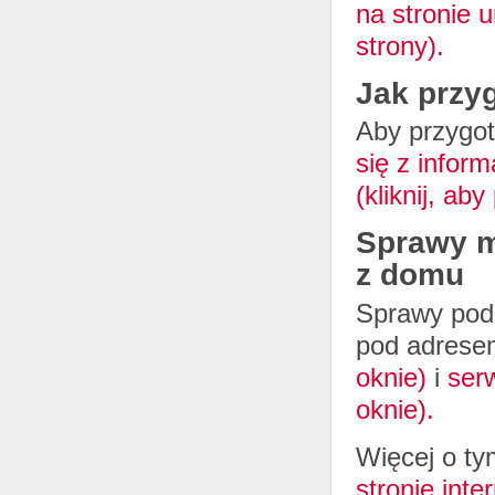
na stronie u
strony).
Jak przy
Aby przygo
się z infor
(kliknij, aby
Sprawy m
z domu
Sprawy pod
pod adres
oknie)
i
ser
oknie).
Więcej o ty
stronie int