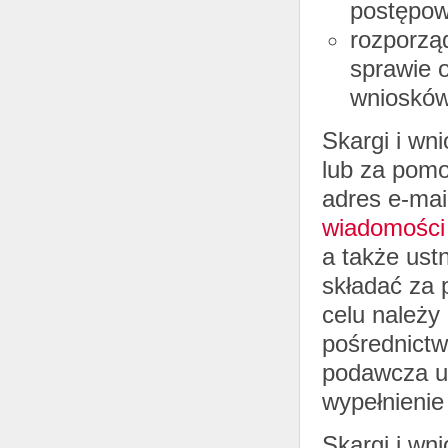
postępow
rozporząd
sprawie o
wniosków
Skargi i wn
lub za pomo
adres e-mai
wiadomości 
a także ust
składać za 
celu należy
pośrednictw
podawcza u
wypełnienie
Skargi i wn