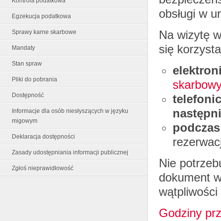
Kontrola podatkowa
obsługi w u
Egzekucja podatkowa
Na wizytę 
Sprawy karne skarbowe
się korzyst
Mandaty
Stan spraw
elektron
Pliki do pobrania
skarbow
Dostępność
telefoni
następni
Informacje dla osób niesłyszących w języku
migowym
podczas 
Deklaracja dostępności
rezerwacj
Zasady udostępniania informacji publicznej
Nie potrzeb
Zgłoś nieprawidłowość
dokument w
wątpliwości
Godziny pr