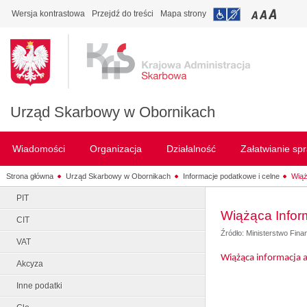
Wersja kontrastowa
Przejdź do treści
Mapa strony
Urząd Skarbowy w Obornikach
Wiadomości
Organizacja
Działalność
Załatwianie sp
Strona główna
Urząd Skarbowy w Obornikach
Informacje podatkowe i celne
Wiąż
PIT
Wiążąca Info
CIT
Źródło: Ministerstwo Fin
VAT
Wiążąca informacja a
Akcyza
Inne podatki