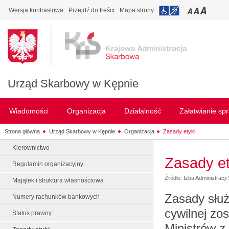
Wersja kontrastowa
Przejdź do treści
Mapa strony
Urząd Skarbowy w Kępnie
Wiadomości
Organizacja
Działalność
Załatwianie sp
Strona główna
Urząd Skarbowy w Kępnie
Organizacja
Zasady etyki
Kierownictwo
Zasady et
Regulamin organizacyjny
Źródło: Izba Administracj
Majątek i struktura własnościowa
Zasady służ
Numery rachunków bankowych
cywilnej zo
Status prawny
Ministrów z