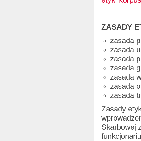
ZASADY E
zasada p
zasada u
zasada p
zasada g
zasada w
zasada o
zasada b
Zasady etyk
wprowadzone
Skarbowej z
funkcjonari