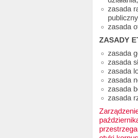
zasada r
publiczny
zasada ot
ZASADY E
zasada g
zasada sł
zasada lo
zasada ne
zasada b
zasada rz
Zarządzenie
październik
przestrzega
etyki korpus