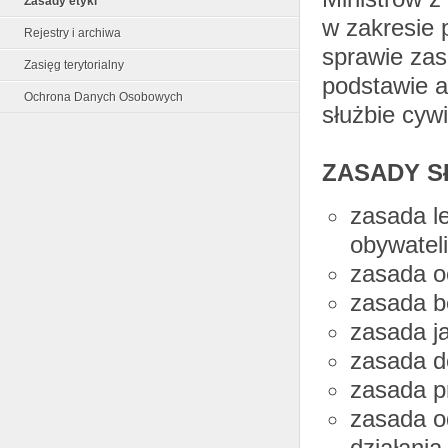
Zasady etyki
w zakresie 
Rejestry i archiwa
sprawie zas
Zasięg terytorialny
podstawie ar
Ochrona Danych Osobowych
służbie cywi
ZASADY S
zasada le
obywateli
zasada o
zasada b
zasada ja
zasada d
zasada p
zasada od
działania