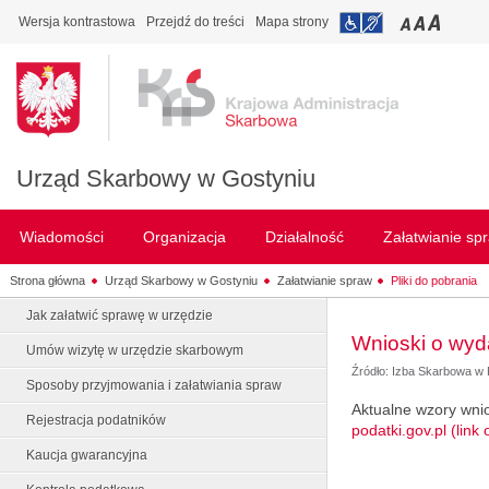
Wersja kontrastowa
Przejdź do treści
Mapa strony
Urząd Skarbowy w Gostyniu
Wiadomości
Organizacja
Działalność
Załatwianie sp
Strona główna
Urząd Skarbowy w Gostyniu
Załatwianie spraw
Pliki do pobrania
Jak załatwić sprawę w urzędzie
Wnioski o wyd
Umów wizytę w urzędzie skarbowym
Źródło: Izba Skarbowa w
Sposoby przyjmowania i załatwiania spraw
Aktualne wzory wni
Rejestracja podatników
podatki.gov.pl (lin
Kaucja gwarancyjna