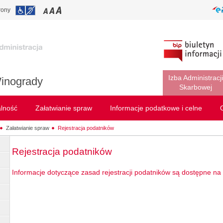
rony
Izba Administracji
inogrady
Skarbowej
alność
Załatwianie spraw
Informacje podatkowe i celne
Załatwianie spraw
Rejestracja podatników
Rejestracja podatników
Informacje dotyczące zasad rejestracji podatników są dostępne n