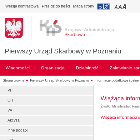
Wersja kontrastowa
Przejdź do treści
Mapa strony
Pierwszy Urząd Skarbowy w Poznaniu
Wiadomości
Organizacja
Działalność
Załatwianie sp
Strona główna
Pierwszy Urząd Skarbowy w Poznaniu
Informacje podatkowe i celne
PIT
Wiążąca infor
CIT
Źródło: Ministerstwo Fin
VAT
Wiążąca informacja 
Akcyza
Inne podatki