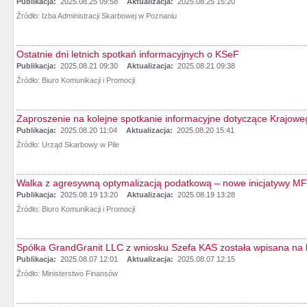
Publikacja:
2025.08.25 09:58
Aktualizacja:
2025.08.25 15:20
Źródło:
Izba Administracji Skarbowej w Poznaniu
Ostatnie dni letnich spotkań informacyjnych o KSeF
Publikacja:
2025.08.21 09:30
Aktualizacja:
2025.08.21 09:38
Źródło:
Biuro Komunikacji i Promocji
Zaproszenie na kolejne spotkanie informacyjne dotyczące Krajow
Publikacja:
2025.08.20 11:04
Aktualizacja:
2025.08.20 15:41
Źródło:
Urząd Skarbowy w Pile
Walka z agresywną optymalizacją podatkową – nowe inicjatywy MF 
Publikacja:
2025.08.19 13:20
Aktualizacja:
2025.08.19 13:28
Źródło:
Biuro Komunikacji i Promocji
Spółka GrandGranit LLC z wniosku Szefa KAS została wpisana na l
Publikacja:
2025.08.07 12:01
Aktualizacja:
2025.08.07 12:15
Źródło:
Ministerstwo Finansów