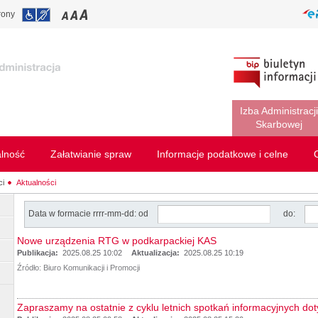
rony
Izba Administracji
Skarbowej
alność
Załatwianie spraw
Informacje podatkowe i celne
i
Aktualności
Data w formacie rrrr-mm-dd: od
do:
Nowe urządzenia RTG w podkarpackiej KAS
Publikacja:
2025.08.25 10:02
Aktualizacja:
2025.08.25 10:19
Źródło:
Biuro Komunikacji i Promocji
Zapraszamy na ostatnie z cyklu letnich spotkań informacyjnych d