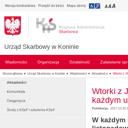
Wersja kontrastowa
Przejdź do treści
Mapa strony
Urząd Skarbowy w Koninie
Wiadomości
Organizacja
Działalność
Załatwianie sp
Strona główna
Urząd Skarbowy w Koninie
Wiadomości
Aktualności
Wtorki z J
Aktualności
Wtorki z 
Komunikaty
każdym u
Osiągnięcia
Publikacja:
2017.10.30 
Środy z KSeF i szkolenia KSeF
W każdym 