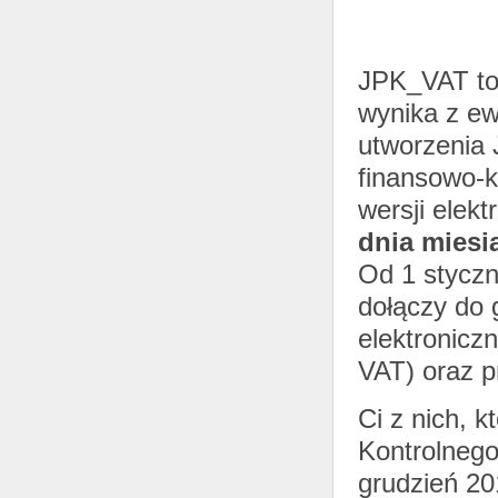
JPK_VAT to 
wynika z ew
utworzenia
finansowo-k
wersji elekt
dnia miesi
Od 1 styczn
dołączy do 
elektronicz
VAT) oraz p
Ci z nich, k
Kontrolnego
grudzień 20