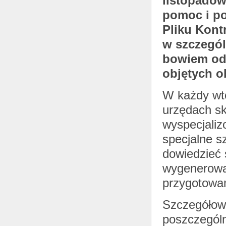
listopadow
pomoc i po
Pliku Kont
w szczegól
bowiem od
objętych o
W każdy wto
urzędach sk
wyspecjali
specjalne s
dowiedzieć s
wygenerować
przygotowan
Szczegółowe
poszczegól